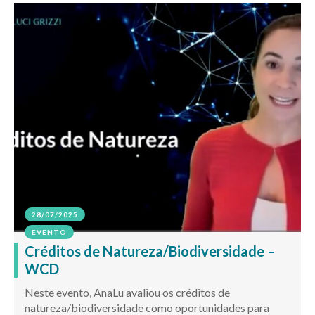
28/07/2025
EVENTO
Créditos de Natureza/Biodiversidade –
WCD
Neste evento, AnaLu avaliou os créditos de
natureza/biodiversidade como oportunidades para